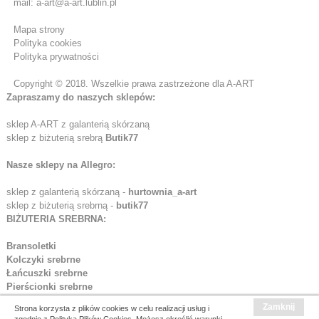
mail: a-art@a-art.lublin.pl
Mapa strony
Polityka cookies
Polityka prywatności
Copyright © 2018. Wszelkie prawa zastrzeżone dla A-ART
Zapraszamy do naszych sklepów:
sklep A-ART z galanterią skórzaną
sklep z biżuterią srebrą
Butik77
Nasze sklepy na Allegro:
sklep z galanterią skórzaną -
hurtownia_a-art
sklep z biżuterią srebrną -
butik77
BIŻUTERIA SREBRNA:
Bransoletki
Kolczyki srebrne
Łańcuszki srebrne
Pierścionki srebrne
Dewocjonalia srebrne
Zamknij
Strona korzysta z plików cookies w celu realizacji usług i
Różańce srebrne