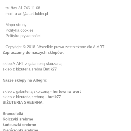
tel./fax 81 746 11 68
mail: a-art@a-art.lublin.pl
Mapa strony
Polityka cookies
Polityka prywatności
Copyright © 2018. Wszelkie prawa zastrzeżone dla A-ART
Zapraszamy do naszych sklepów:
sklep A-ART z galanterią skórzaną
sklep z biżuterią srebrą
Butik77
Nasze sklepy na Allegro:
sklep z galanterią skórzaną -
hurtownia_a-art
sklep z biżuterią srebrną -
butik77
BIŻUTERIA SREBRNA:
Bransoletki
Kolczyki srebrne
Łańcuszki srebrne
Pierścionki srebrne